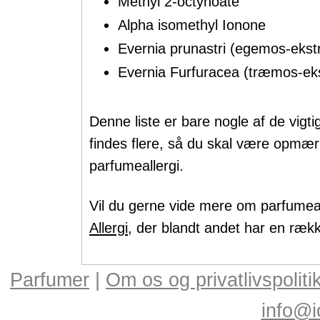
Methyl 2-octynoate
Alpha isomethyl Ionone
Evernia prunastri (egemos-ekst
Evernia Furfuracea (træmos-eks
Denne liste er bare nogle af de vigti
findes flere, så du skal være opmær
parfumeallergi.
Vil du gerne vide mere om parfumea
Allergi
, der blandt andet har en række
Parfumer
|
Om os og privatlivspoliti
info@i