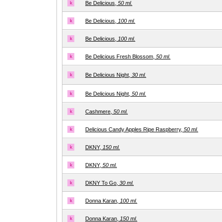
k
Be Delicious,
50 ml.
k
Be Delicious,
100 ml.
k
Be Delicious,
100 ml.
k
Be Delicious Fresh Blossom,
50 ml.
k
Be Delicious Night,
30 ml.
k
Be Delicious Night,
50 ml.
k
Cashmere,
50 ml.
k
Delicious Candy Apples Ripe Raspberry,
50 ml.
k
DKNY,
150 ml.
k
DKNY,
50 ml.
k
DKNY To Go,
30 ml.
k
Donna Karan,
100 ml.
k
Donna Karan,
150 ml.