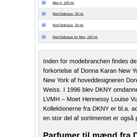
m
Men II,
100 ml.
m
Red Delicious,
30 ml.
m
Red Delicious,
50 ml.
m
Red Delicious for Men,
100 ml.
Inden for modebranchen findes der
forkortelse af Donna Karan New Yor
New York af hoveddesigneren Do
Weiss. I 1996 blev DKNY omdannet ti
LVMH – Moet Hennessy Louise Vu
Kollektionerne fra DKNY er bl.a. a
en stor del af sortimentet er også
Parfumer til mænd fra