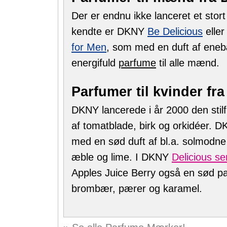
Der er endnu ikke lanceret et sto
kendte er DKNY
Be Delicious
elle
for Men
, som med en duft af eneb
energifuld
parfume
til alle mænd.
Parfumer til kvinder f
DKNY lancerede i år 2000 den sti
af tomatblade, birk og orkidéer. 
med en sød duft af bl.a. solmodne
æble og lime. I DKNY
Delicious se
Apples Juice Berry også en sød pa
brombær, pærer og karamel.