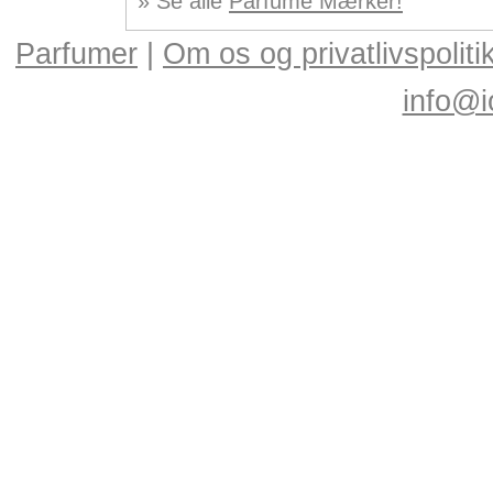
» Se alle
Parfume Mærker!
Parfumer
|
Om os og privatlivspoliti
info@i