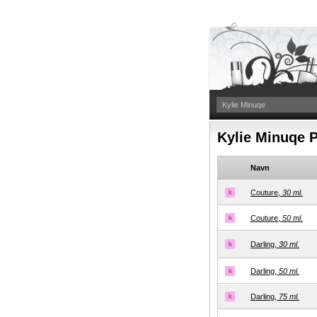
Kylie Minuqe P
Navn
k
Couture,
30 ml.
k
Couture,
50 ml.
k
Darling,
30 ml.
k
Darling,
50 ml.
k
Darling,
75 ml.