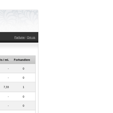
Parfume
|
Om os
is / ml.
Forhandlere
-
0
-
0
7,33
1
-
0
-
0