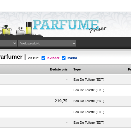
arfumer |
Vis kun:
Kvinder
Mænd
Bedste pris
Type
Pr
-
Eau De Toilette (EDT)
-
Eau De Toilette (EDT)
219,75
Eau De Toilette (EDT)
-
Eau De Toilette (EDT)
-
Eau De Toilette (EDT)