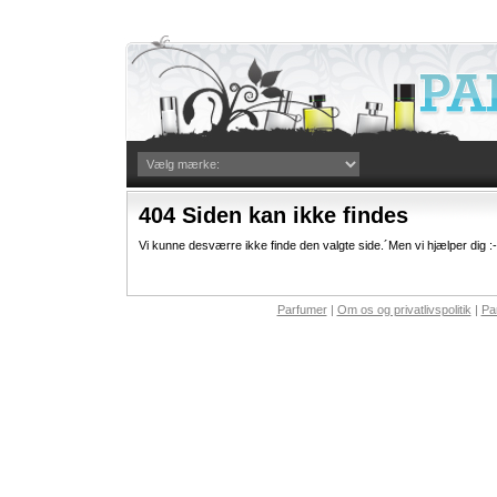
404 Siden kan ikke findes
Vi kunne desværre ikke finde den valgte side.´Men vi hjælper dig :-
Parfumer
|
Om os og privatlivspolitik
|
Pa