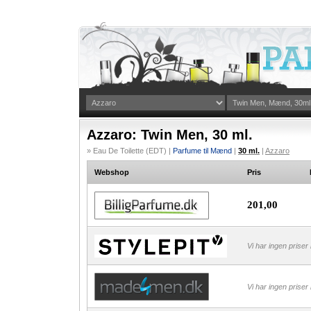
Azzaro: Twin Men, 30 ml.
» Eau De Toilette (EDT) |
Parfume til Mænd
|
30 ml.
|
Azzaro
Webshop
Pris
201,00
Vi har ingen priser
Vi har ingen priser