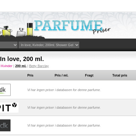
In love, 200 ml.
l Kvinder
|
200 ml.
|
Betty Barclay
Pris
Pris / ml.
Fragt
Total pris
Vi har ingen priser i databasen for denne parfume.
Vi har ingen priser i databasen for denne parfume.
Vi har ingen priser i databasen for denne parfume.