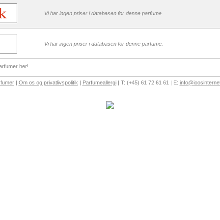
Vi har ingen priser i databasen for denne parfume.
Vi har ingen priser i databasen for denne parfume.
arfumer her!
rfumer
|
Om os og privatlivspolitik
|
Parfumeallergi
| T: (+45) 61 72 61 61 | E:
info@ioosinterne