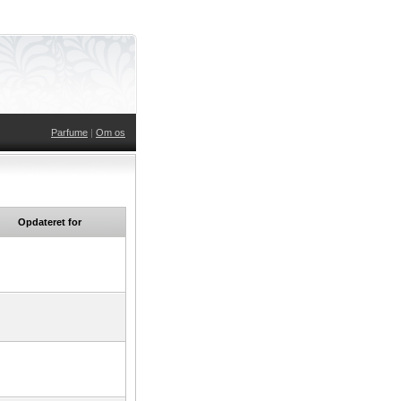
Parfume
|
Om os
Opdateret for