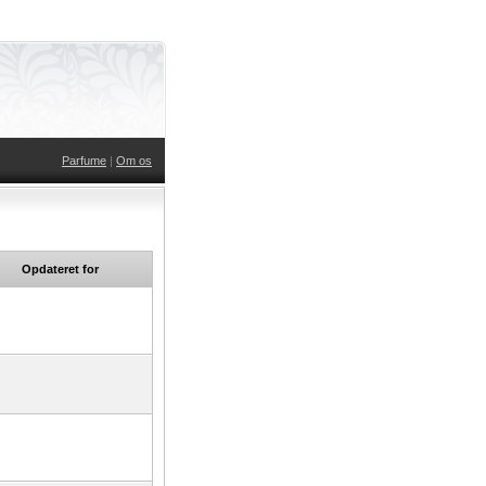
Parfume
|
Om os
Opdateret for