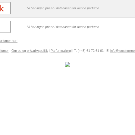
Vi har ingen priser i databasen for denne parfume.
Vi har ingen priser i databasen for denne parfume.
arfumer her!
rfumer
|
Om os og privatlivspolitik
|
Parfumeallergi
| T: (+45) 61 72 61 61 | E:
info@ioosinterne