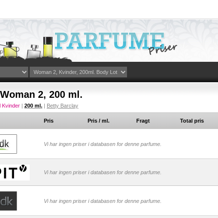
 Woman 2, 200 ml.
l Kvinder
|
200 ml.
|
Betty Barclay
Pris
Pris / ml.
Fragt
Total pris
Vi har ingen priser i databasen for denne parfume.
Vi har ingen priser i databasen for denne parfume.
Vi har ingen priser i databasen for denne parfume.