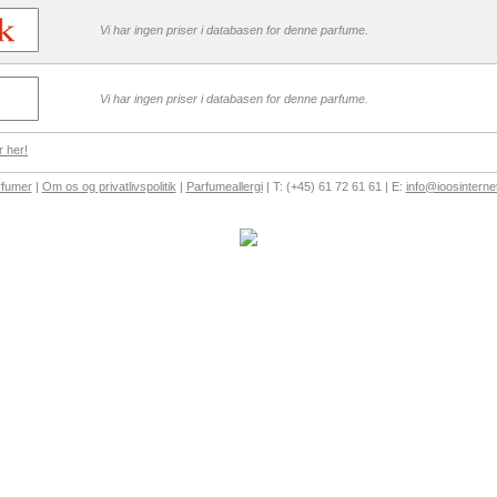
Vi har ingen priser i databasen for denne parfume.
Vi har ingen priser i databasen for denne parfume.
r her!
rfumer
|
Om os og privatlivspolitik
|
Parfumeallergi
| T: (+45) 61 72 61 61 | E:
info@ioosinterne