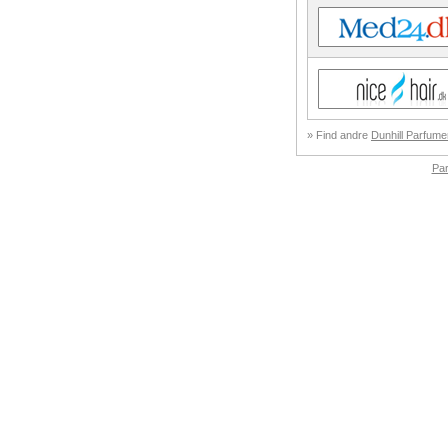
» Find andre
Dunhill Parfume
Pa