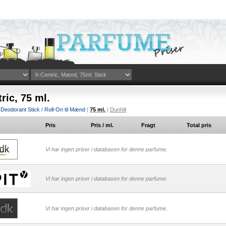
ric, 75 ml.
|
Deodorant Stick / Roll-On til Mænd
|
75 ml.
|
Dunhill
Pris
Pris / ml.
Fragt
Total pris
Vi har ingen priser i databasen for denne parfume.
Vi har ingen priser i databasen for denne parfume.
Vi har ingen priser i databasen for denne parfume.