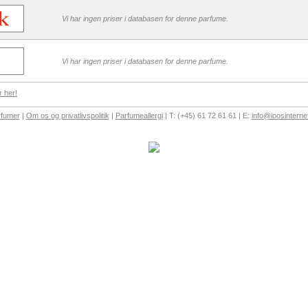
Vi har ingen priser i databasen for denne parfume.
Vi har ingen priser i databasen for denne parfume.
 her!
rfumer
|
Om os og privatlivspolitik
|
Parfumeallergi
| T: (+45) 61 72 61 61 | E:
info@ioosinterne