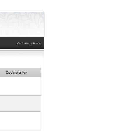
Parfume
|
Om os
Opdateret for