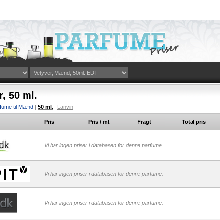
r, 50 ml.
fume til Mænd
|
50 ml.
|
Lanvin
Pris
Pris / ml.
Fragt
Total pris
Vi har ingen priser i databasen for denne parfume.
Vi har ingen priser i databasen for denne parfume.
Vi har ingen priser i databasen for denne parfume.