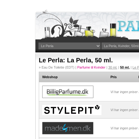
Le Perla: La Perla, 50 ml.
» Eau De Toilette (EDT) |
Parfume til Kvinder
|
30 ml.
|
50 ml.
|
Le P
Webshop
Pris
Vi har ingen priser
Vi har ingen priser
Vi har ingen priser