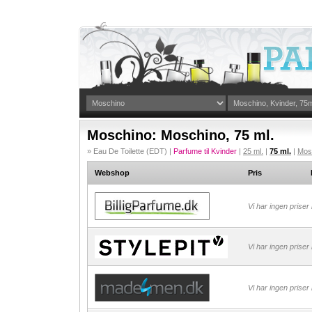
Moschino: Moschino, 75 ml.
» Eau De Toilette (EDT) |
Parfume til Kvinder
|
25 ml.
|
75 ml.
|
Mos
Webshop
Pris
Vi har ingen priser
Vi har ingen priser
Vi har ingen priser