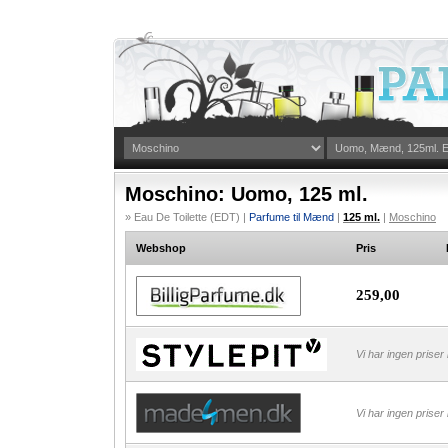
Moschino: Uomo, 125 ml.
» Eau De Toilette (EDT) |
Parfume til Mænd
|
125 ml.
|
Moschino
Webshop
Pris
259,00
Vi har ingen priser
Vi har ingen priser