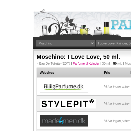
Moschino: I Love Love, 50 ml.
» Eau De Toilette (EDT) |
Parfume til Kvinder
|
30 ml.
|
50 ml.
|
Mos
Webshop
Pris
Vi har ingen priser
Vi har ingen priser
Vi har ingen priser