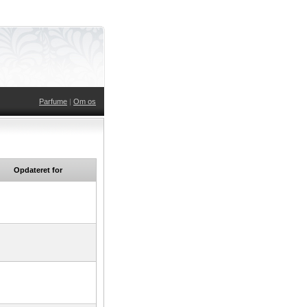
Parfume
|
Om os
Opdateret for