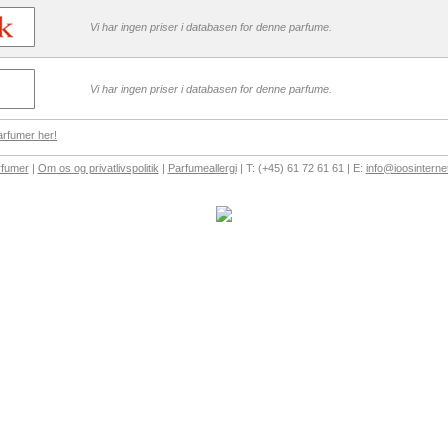
Vi har ingen priser i databasen for denne parfume.
Vi har ingen priser i databasen for denne parfume.
arfumer her!
rfumer
|
Om os og privatlivspolitik
|
Parfumeallergi
| T: (+45) 61 72 61 61 | E:
info@ioosinterne