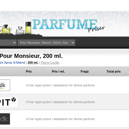
 Pour Monsieur, 200 ml.
nt Spray til Mænd
|
200 ml.
|
Pierre Cardin
Pris
Pris / ml.
Fragt
Total pris
Vi har ingen priser i databasen for denne parfume.
Vi har ingen priser i databasen for denne parfume.
Vi har ingen priser i databasen for denne parfume.