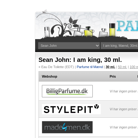
Sean John: I am king, 30 ml.
» Eau De Toilette (EDT) |
Parfume til Mænd
|
30 ml.
|
50 ml.
|
100 m
Webshop
Pris
Vi har ingen priser
Vi har ingen priser
Vi har ingen priser