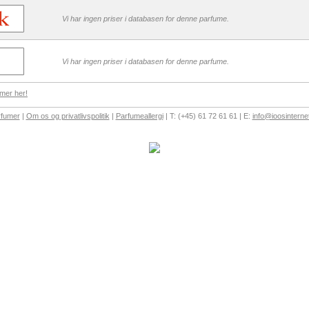
Vi har ingen priser i databasen for denne parfume.
Vi har ingen priser i databasen for denne parfume.
mer her!
rfumer
|
Om os og privatlivspolitik
|
Parfumeallergi
| T: (+45) 61 72 61 61 | E:
info@ioosinterne