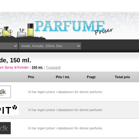
de, 150 ml.
t Spray til Kvinder
|
150 ml.
|
Trussardi
Pris
Pris / ml.
Fragt
Total pris
Vi har ingen priser i databasen for denne parfume.
Vi har ingen priser i databasen for denne parfume.
Vi har ingen priser i databasen for denne parfume.