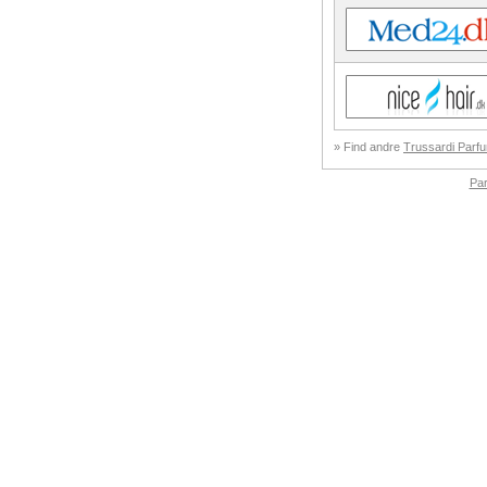
» Find andre
Trussardi Parfu
Pa