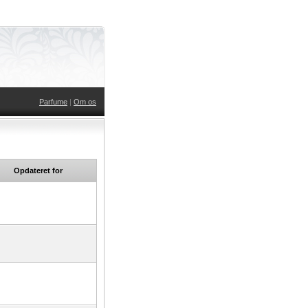
Parfume
|
Om os
Opdateret for