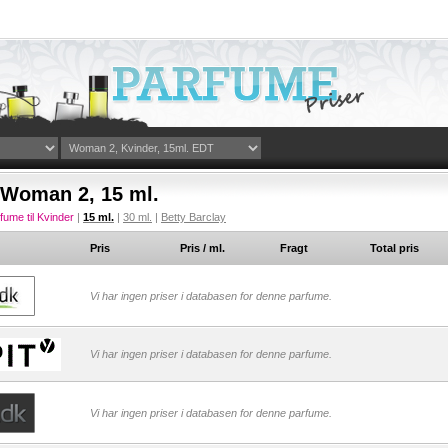
 Woman 2, 15 ml.
fume til Kvinder
|
15 ml.
|
30 ml.
|
Betty Barclay
Pris
Pris / ml.
Fragt
Total pris
Vi har ingen priser i databasen for denne parfume.
Vi har ingen priser i databasen for denne parfume.
Vi har ingen priser i databasen for denne parfume.