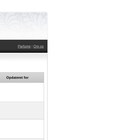
Parfume
|
Om os
Opdateret for