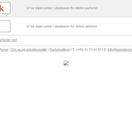
Vi har ingen priser i databasen for denne parfume.
Vi har ingen priser i databasen for denne parfume.
arfumer her!
rfumer
|
Om os og privatlivspolitik
|
Parfumeallergi
| T: (+45) 61 72 61 61 | E:
info@ioosinterne