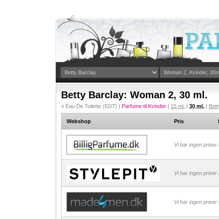
Betty Barclay: Woman 2, 30 ml.
» Eau De Toilette (EDT) |
Parfume til Kvinder
|
15 ml.
|
30 ml.
|
Bett
Webshop
Pris
Vi har ingen priser
Vi har ingen priser
Vi har ingen priser