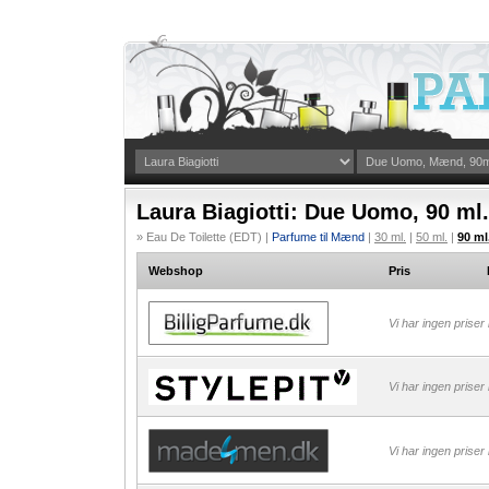
Laura Biagiotti: Due Uomo, 90 ml.
» Eau De Toilette (EDT) |
Parfume til Mænd
|
30 ml.
|
50 ml.
|
90 ml
Webshop
Pris
Vi har ingen priser
Vi har ingen priser
Vi har ingen priser