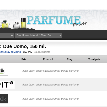
i: Due Uomo, 150 ml.
nt Spray til Mænd
|
150 ml.
|
Laura Biagiotti
Pris
Pris / ml.
Fragt
Total pris
Vi har ingen priser i databasen for denne parfume.
Vi har ingen priser i databasen for denne parfume.
Vi har ingen priser i databasen for denne parfume.