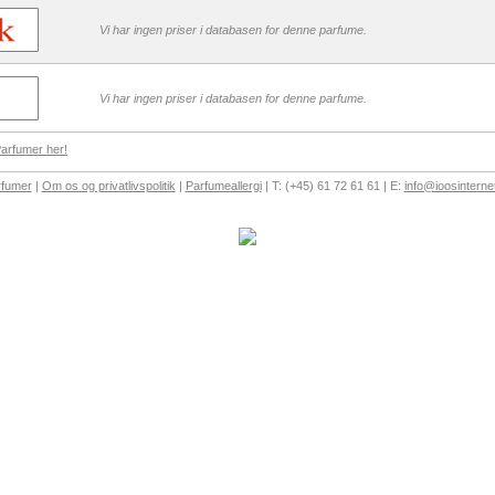
Vi har ingen priser i databasen for denne parfume.
Vi har ingen priser i databasen for denne parfume.
Parfumer her!
rfumer
|
Om os og privatlivspolitik
|
Parfumeallergi
| T: (+45) 61 72 61 61 | E:
info@ioosinterne