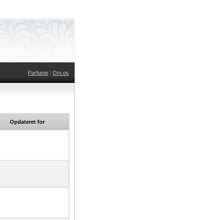
Parfume
|
Om os
Opdateret for