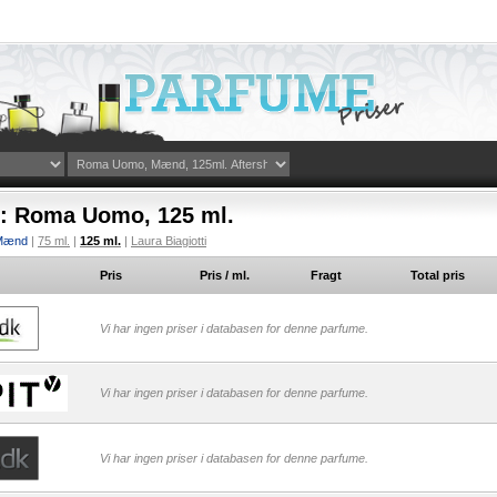
i: Roma Uomo, 125 ml.
 Mænd
|
75 ml.
|
125 ml.
|
Laura Biagiotti
Pris
Pris / ml.
Fragt
Total pris
Vi har ingen priser i databasen for denne parfume.
Vi har ingen priser i databasen for denne parfume.
Vi har ingen priser i databasen for denne parfume.