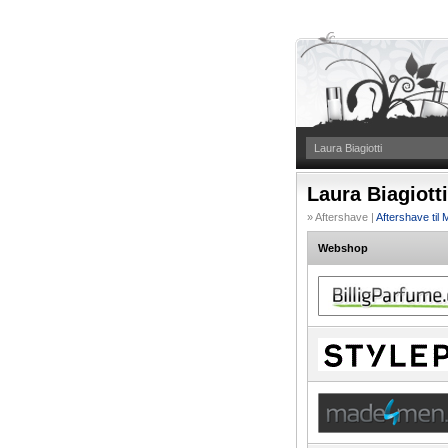
Laura Biagiott
» Aftershave |
Aftershave til
Webshop