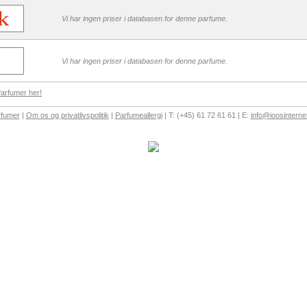
Vi har ingen priser i databasen for denne parfume.
Vi har ingen priser i databasen for denne parfume.
Parfumer her!
rfumer
|
Om os og privatlivspolitik
|
Parfumeallergi
| T: (+45) 61 72 61 61 | E:
info@ioosinterne